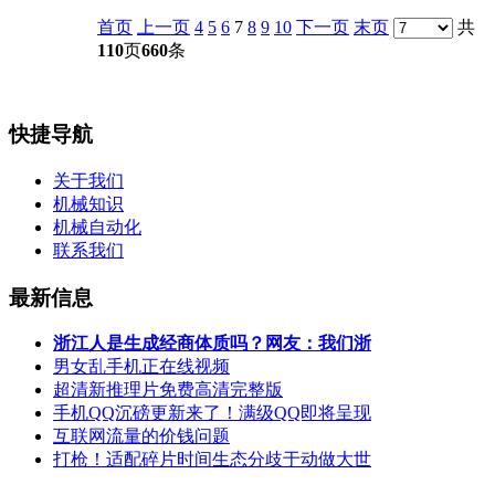
首页
上一页
4
5
6
7
8
9
10
下一页
末页
共
110
页
660
条
快捷导航
关于我们
机械知识
机械自动化
联系我们
最新信息
浙江人是生成经商体质吗？网友：我们浙
男女乱手机正在线视频
超清新推理片免费高清完整版
手机QQ沉磅更新来了！满级QQ即将呈现
互联网流量的价钱问题
打枪！适配碎片时间生态分歧于动做大世