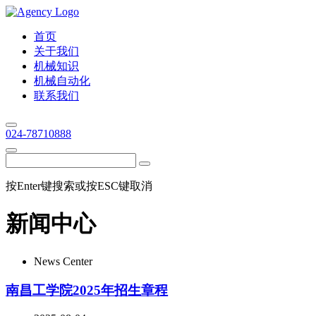
首页
关于我们
机械知识
机械自动化
联系我们
024-78710888
按Enter键搜索或按ESC键取消
新闻中心
News Center
南昌工学院2025年招生章程